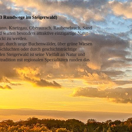
3 Rundwege im Steigerwald)
ann, Knetzgau, Oberaurach, Rauhenebrach, Sand
 warten besonders attraktive einzigartige Natur-
eckt zu werden.
ge, durch urige Buchenwälder, über grüne Wiesen
chluchten oder durch geschichtsträchtige
den Steigerwald ist seine Vielfalt an Natur und
radition mit regionalen Spezialitäten runden das