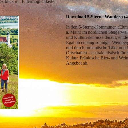
erblick mit Filtermöglichkeiten
Download 5-Sterne Wandern (4
In den 5-Sterne-Kommunen (Eltm
a. Main) im nördlichen Steigerwald
und Kulturerlebnisse darauf, entd
Egal ob entlang sonniger Weinber
und durch romantische Täler und S
Ortschaften – charakteristisch für 
Kultur. Fränkische Bier- und Weint
Angebot ab.