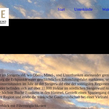
Start
Unterkünfte
Wal
r im Steigerwald, wo Ober-, Mittel-, und Unterfranken aneinander gre
g die Eckpunkte einer geschichtlichen Erkundungsfahrt markieren, s
Sonnenstunden im Jahr ist der Steigerwald eine der sonnigsten Regione
er befinden sich auf über 11.000 Hektar im nördlichen Steigerwald r
die höchste Buche Frankens in den Himmel. Genießt einen Spaziergang d
r Region und erlebt die fränkische Gastfreundschaft bei einer Vielzah
rblick mit Filtermöglichkeiten