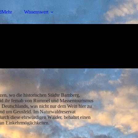
dMehr
Wissenswert
nzen, wo die historischen Städte Bamberg,
eid ihr fernab von Rummel und Massentourismus
n Deutschlands, was nicht nur dem Wein hier zu
und um Geusfeld. Im Naturwaldreservat
urch diese ehrwürdigen Wälder, behaltet einen
l an Einkehrmöglichkeiten.